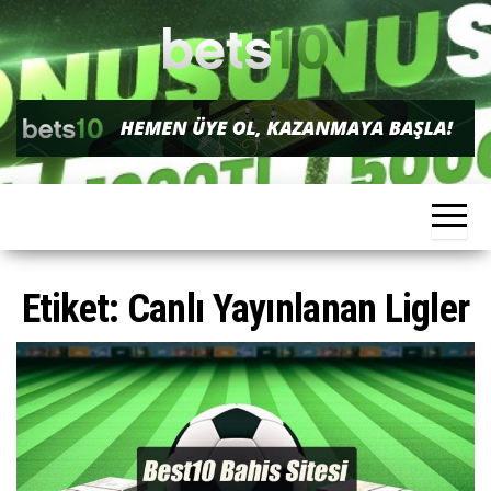
İçeriğe
atla
Best10
Bahis
Etiket:
Canlı Yayınlanan Ligler