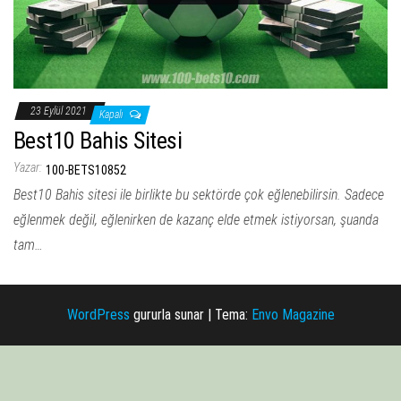
23 Eylül 2021
Kapalı
Best10 Bahis Sitesi
Yazar:
100-BETS10852
Best10 Bahis sitesi ile birlikte bu sektörde çok eğlenebilirsin. Sadece
eğlenmek değil, eğlenirken de kazanç elde etmek istiyorsan, şuanda
tam…
WordPress
gururla sunar
|
Tema:
Envo Magazine